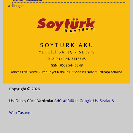
İletişim
S O Y T Ü R K A K Ü
Y E T K İ L İ S A T I Ş - S E R V İ S
Tel.& Fax : 0 242 344 57 85
GSM : 0532 544 66 48
Adres : Eski Sanayi Cumhuriyet Mahallesi 662.sokak No:2 Muratpaşa ANTALYA
Copyright © 2026,
Üst Düzey Güçlü Yazılımlar
AdCraft360 ile Google Üst Sıralar &
Web Tasarım