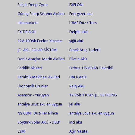
ForJel Deep Cycle
EXELON
Güneş Enerji Sistemi Aküleri
Energizer akü
akü markets
L3MF Düz / Ters
EXIDE AKÜ
Delphı akü
12V-100Ah Exelon Xtreme
yiğit akü
Solar Jel Akü
JEL AKÜ SOLAR SİSTEM
Binek Araç Türleri
Deniz Araçları Marin Aküleri
Pilatin Akü
Forklift Aküleri
Orbus 12V 80 Ah Elektrikli
Bisiklet Aküsü
Temizlik Makinası Aküleri
HALK AKÜ
Ekonomik Ürünler
Rally Akü
Asansör - Yürüyen
12 Volt 110 Ah JEL SITRONG
Merdiven Aküleri
AGM UPS
antalya ucuz akü en uygun
jel akü
akü jel akü en ucuz jel akü
NS 60MF Düz/Ters/İnce
antalya ucuz akü en uygun
akü market Fortlift akü
akü jel akü en ucuz jel
Soyturk Solar AKÜ - DEEP
inci akü
tamiri bakımı
akü.antalya akü.ısparta
CYCLE AGM
L3MF
Ağır Vasıta
akü.serik akü.alanya akü