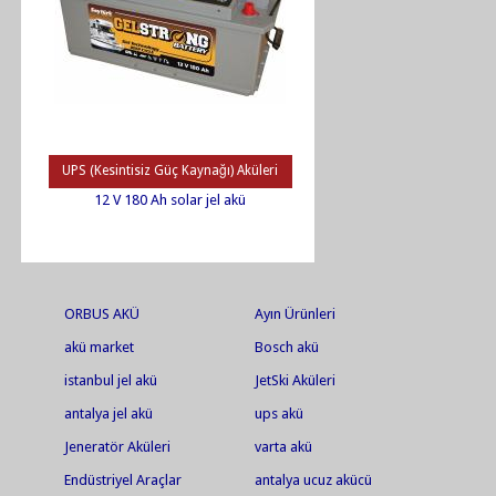
UPS (Kesintisiz Güç Kaynağı) Aküleri
12 V 180 Ah solar jel akü
ORBUS AKÜ
Ayın Ürünleri
akü market
Bosch akü
istanbul jel akü
JetSki Aküleri
antalya jel akü
ups akü
Jeneratör Aküleri
varta akü
Endüstriyel Araçlar
antalya ucuz akücü