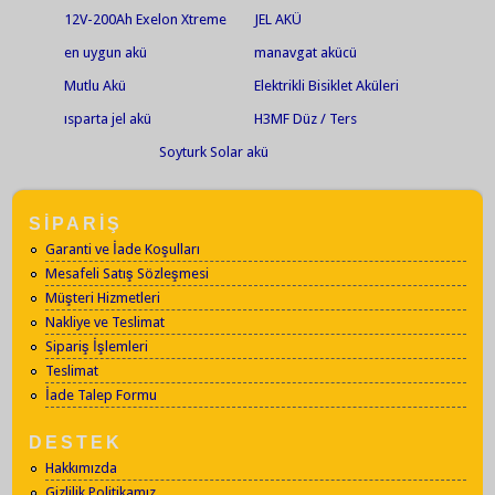
12V-200Ah Exelon Xtreme
JEL AKÜ
Solar Jel Akü
en uygun akü
manavgat akücü
Mutlu Akü
Elektrikli Bisiklet Aküleri
ısparta jel akü
H3MF Düz / Ters
Soyturk Solar akü
SİPARİŞ
Garanti ve İade Koşulları
Mesafeli Satış Sözleşmesi
Müşteri Hizmetleri
Nakliye ve Teslimat
Sipariş İşlemleri
Teslimat
İade Talep Formu
DESTEK
Hakkımızda
Gizlilik Politikamız