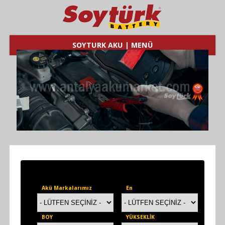
SOYTURK AKU | MENÜ
Akü Markalarımız
En
BOY
YÜKSEKLİK