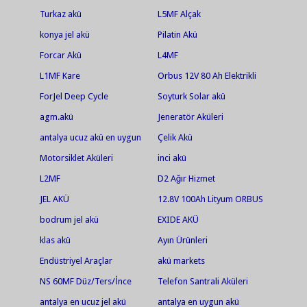
Turkaz akü
L5MF Alçak
konya jel akü
Pilatin Akü
Forcar Akü
L4MF
L1MF Kare
Orbus 12V 80 Ah Elektrikli
Bisiklet Aküsü
ForJel Deep Cycle
Soyturk Solar akü
agm.akü
Jeneratör Aküleri
antalya ucuz akü en uygun
Çelik Akü
akü jel akü en ucuz jel akü
Motorsiklet Aküleri
inci akü
akü market
L2MF
D2 Ağır Hizmet
JEL AKÜ
12.8V 100Ah Lityum ORBUS
Akü
bodrum jel akü
EXIDE AKÜ
klas akü
Ayın Ürünleri
Endüstriyel Araçlar
akü markets
NS 60MF Düz/Ters/İnce
Telefon Santrali Aküleri
antalya en ucuz jel akü
antalya en uygun akü