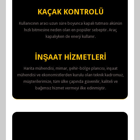
KAÇAK KONTROLÜ
Kullanıcının aracı uzun süre boyunca kapalı tutması akünün
hızlı bitmesine neden olan en popüler sebeptir. Araç
kapalıyken de enerji kullanır.
İNŞAAT HIZMETLERI
Harita mühendisi, mimar, şehir-bölge plancısı, inşaat
mühendisi ve ekonomistlerden kurulu olan teknik kadromuz,
müşterilerimize, tüm ülke çapında güvenilir, kaliteli ve
bağımsız hizmet vermeyi ilke edinmiştir.