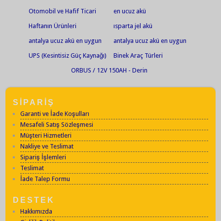
Otomobil ve Hafif Ticari
en ucuz akü
Araçlar
Haftanın Ürünleri
ısparta jel akü
antalya ucuz akü en uygun
antalya ucuz akü en uygun
akü jel akü en ucuz jel akü
akü jel akü en ucuz jel akü
UPS (Kesintisiz Güç Kaynağı)
Binek Araç Türleri
akü market antalya akü
akü market Fortlift akü
Aküleri
ORBUS / 12V 150AH - Derin
market
tamiri bakımı
Deşarjlı Jel Akü
SİPARİŞ
Garanti ve İade Koşulları
Mesafeli Satış Sözleşmesi
Müşteri Hizmetleri
Nakliye ve Teslimat
Sipariş İşlemleri
Teslimat
İade Talep Formu
DESTEK
Hakkımızda