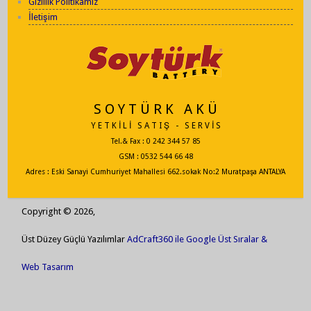
Gizlilik Politikamız
İletişim
S O Y T Ü R K A K Ü
Y E T K İ L İ S A T I Ş - S E R V İ S
Tel.& Fax : 0 242 344 57 85
GSM : 0532 544 66 48
Adres : Eski Sanayi Cumhuriyet Mahallesi 662.sokak No:2 Muratpaşa ANTALYA
Copyright © 2026,
Üst Düzey Güçlü Yazılımlar
AdCraft360 ile Google Üst Sıralar &
Web Tasarım