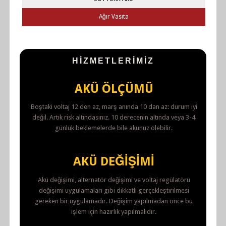
Ağır Vasıta
HIZMETLERIMIZ
AKÜ ÖLÇÜMÜ
Boştaki voltaj 12 den az, marş anında 10 dan az: durum iyi
değil. Artık risk altındasınız. 10 derecenin altında veya 3-4
günlük beklemelerde bile akünüz ölebilir.
AKÜ DEĞIŞIMI
Akü değişimi, alternatör değişimi ve voltaj regülatörü
değişimi uygulamaları gibi dikkatli gerçekleştirilmesi
gereken bir uygulamadır. Değişim yapılmadan önce bu
işlem için hazırlık yapılmalıdır.