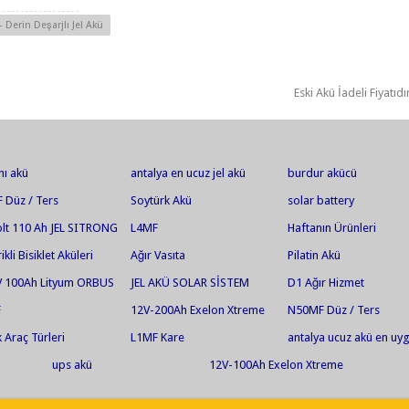
Derin Deşarjlı Jel Akü
Eski Akü İadeli Fiyatıdı
hı akü
antalya en ucuz jel akü
burdur akücü
 Düz / Ters
Soytürk Akü
solar battery
olt 110 Ah JEL SITRONG
L4MF
Haftanın Ürünleri
 UPS
rikli Bisiklet Aküleri
Ağır Vasıta
Pilatin Akü
V 100Ah Lityum ORBUS
JEL AKÜ SOLAR SİSTEM
D1 Ağır Hizmet
F
12V-200Ah Exelon Xtreme
N50MF Düz / Ters
Solar Jel Akü
 Araç Türleri
L1MF Kare
antalya ucuz akü en uy
akü jel akü en ucuz jel 
ups akü
12V-100Ah Exelon Xtreme
akü market antalya akü
Solar Jel Akü
market