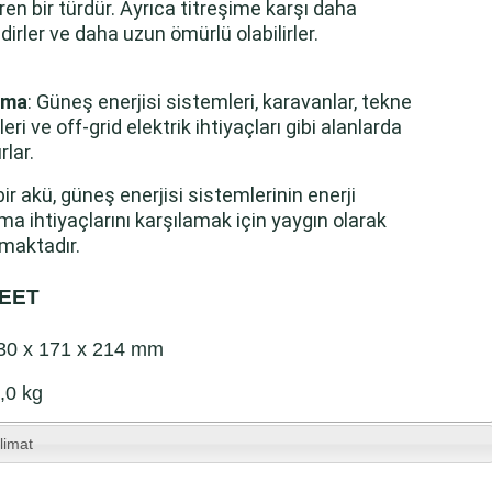
ren bir türdür. Ayrıca titreşime karşı daha
idirler ve daha uzun ömürlü olabilirler.
ama
: Güneş enerjisi sistemleri, karavanlar, tekne
eri ve off-grid elektrik ihtiyaçları gibi alanlarda
rlar.
bir akü, güneş enerjisi sistemlerinin enerji
a ihtiyaçlarını karşılamak için yaygın olarak
lmaktadır.
EET
330 x 171 x 214 mm
0,0 kg
limat