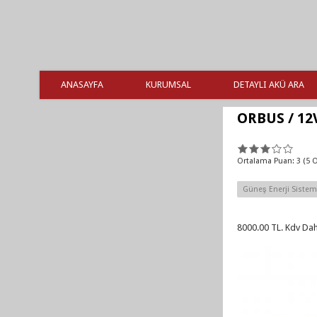
ANASAYFA
KURUMSAL
DETAYLI AKÜ ARA
ORBUS / 12V
Ortalama Puan:
3
(
5
O
Güneş Enerji Sistemi
8000.00 TL. Kdv Dah