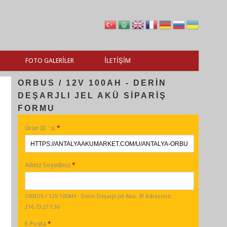
FOTO GALERILER
İLETIŞIM
ORBUS / 12V 100AH - DERIN
DEŞARJLI JEL AKÜ SIPARIŞ
FORMU
Ürün ID ' si
*
Adınız Soyadınız
*
ORBUS / 12V 100AH - Derin Deşarjlı Jel Akü- IP Adresiniz:
216.73.217.36
E-Posta
*