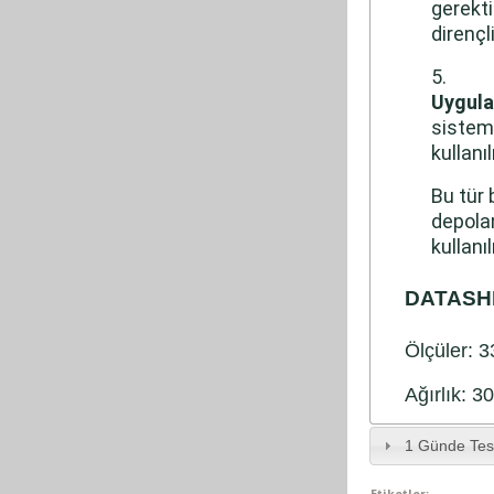
gerekti
dirençl
Uygul
sisteml
kullanılı
Bu tür 
depolam
kullanı
DATASH
Ölçüler: 
Ağırlık: 3
1 Günde Tes