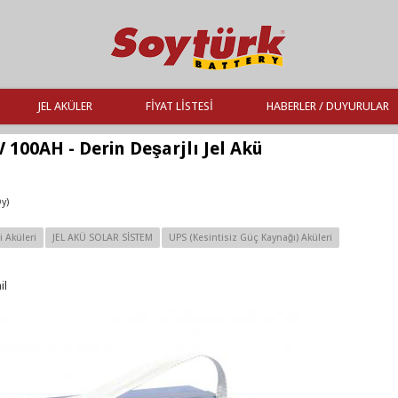
JEL AKÜLER
FIYAT LISTESI
HABERLER / DUYURULAR
 100AH - Derin Deşarjlı Jel Akü
y)
 Aküleri
JEL AKÜ SOLAR SİSTEM
UPS (Kesintisiz Güç Kaynağı) Aküleri
il