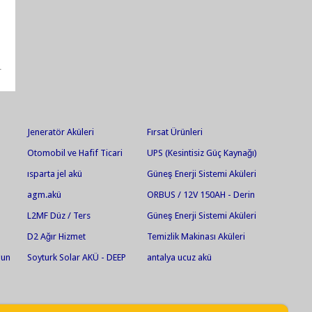
r
Jeneratör Aküleri
Fırsat Ürünleri
Otomobil ve Hafif Ticari
UPS (Kesintisiz Güç Kaynağı)
Araçlar
Aküleri
ısparta jel akü
Güneş Enerji Sistemi Aküleri
agm.akü
ORBUS / 12V 150AH - Derin
Deşarjlı Jel Akü
L2MF Düz / Ters
Güneş Enerji Sistemi Aküleri
D2 Ağır Hizmet
Temizlik Makinası Aküleri
gun
Soyturk Solar AKÜ - DEEP
antalya ucuz akü
akü
CYCLE AGM