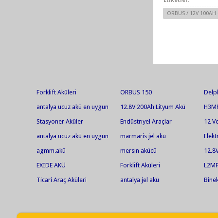
Etiketler:
ORBUS / 12V 100AH - 
Forklift Aküleri
ORBUS 150
Delp
antalya ucuz akü en uygun
12.8V 200Ah Lityum Akü
H3MF
akü jel akü en ucuz jel
Stasyoner Aküler
Endüstriyel Araçlar
12 V
akü.antalya akü.ısparta
AGM
antalya ucuz akü en uygun
marmaris jel akü
Elekt
akü.serik akü
akü jel akü en ucuz jel akü
agmm.akü
mersin akücü
12.8
Akü
EXIDE AKÜ
Forklift Aküleri
L2M
Ticari Araç Aküleri
antalya jel akü
Binek