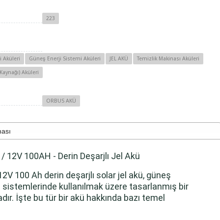
223
 Aküleri
Güneş Enerji Sistemi Aküleri
JEL AKÜ
Temizlik Makinası Aküleri
Kaynağı) Aküleri
ORBUS AKÜ
ması
/ 12V 100AH - Derin Deşarjlı Jel Akü
2V 100 Ah derin deşarjlı solar jel akü, güneş
i sistemlerinde kullanılmak üzere tasarlanmış bir
dır. İşte bu tür bir akü hakkında bazı temel