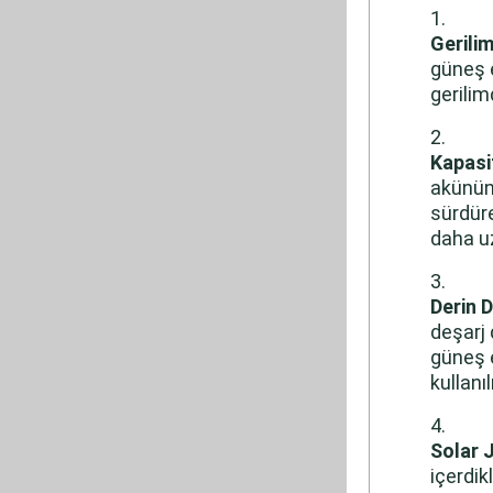
Gerili
güneş e
gerilimd
Kapasi
akünün 
sürdüre
daha u
Derin D
deşarj
güneş e
kullanı
Solar J
içerdik