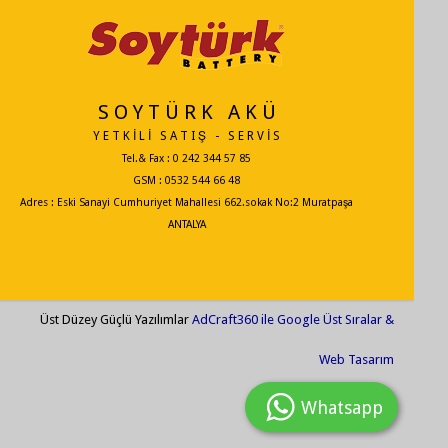
S O Y T Ü R K A K Ü
Y E T K İ L İ S A T I Ş - S E R V İ S
Tel.& Fax : 0 242 344 57 85
GSM : 0532 544 66 48
Adres : Eski Sanayi Cumhuriyet Mahallesi 662.sokak No:2 Muratpaşa
ANTALYA
Üst Düzey Güçlü Yazılımlar
AdCraft360 ile Google Üst Sıralar &
Web Tasarım
Whatsapp