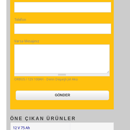
Telefon
Varsa Mesajınız
ORBUS / 12V 100AH - Derin Deşarjlı Jel Akü
ÖNE ÇIKAN ÜRÜNLER
12 V 75 Ah