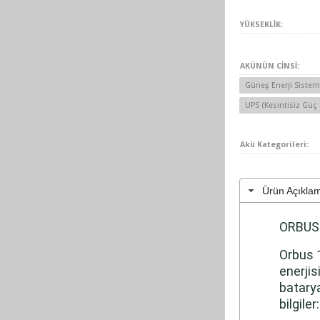
YÜKSEKLİK:
AKÜNÜN CİNSİ:
Güneş Enerji Sistemi
UPS (Kesintisiz Güç 
Akü Kategorileri:
Ürün Açıkla
ORBUS 
Orbus 1
enerjis
batarya
bilgiler: