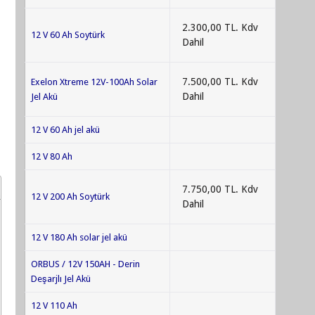
2.300,00 TL. Kdv
12 V 60 Ah Soytürk
Dahil
7.500,00 TL. Kdv
Exelon Xtreme 12V-100Ah Solar
Dahil
Jel Akü
12 V 60 Ah jel akü
12 V 80 Ah
7.750,00 TL. Kdv
12 V 200 Ah Soytürk
Dahil
12 V 180 Ah solar jel akü
ORBUS / 12V 150AH - Derin
Deşarjlı Jel Akü
12 V 110 Ah