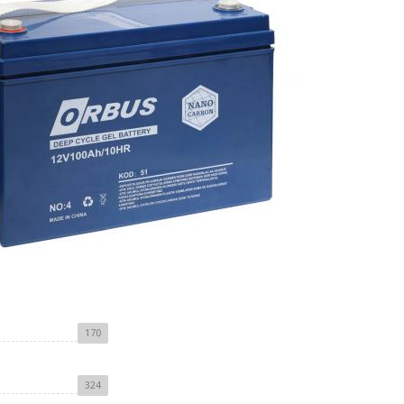
170
324