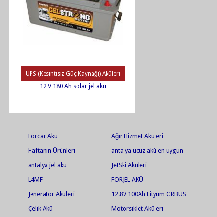
UPS (Kesintisiz Güç Kaynağı) Aküleri
12 V 180 Ah solar jel akü
Forcar Akü
Ağır Hizmet Aküleri
Haftanın Ürünleri
antalya ucuz akü en uygun
akü jel akü en ucuz jel akü
antalya jel akü
JetSki Aküleri
L4MF
FORJEL AKÜ
Jeneratör Aküleri
12.8V 100Ah Lityum ORBUS
Akü
Çelik Akü
Motorsiklet Aküleri