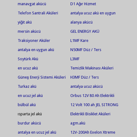
manavgat akücü
D1 Ağır Hizmet
Telefon Santrali Aküleri
antalya ucuz akü en uygun
akü jel akü en ucuz jel
yiğit akü
alanya akücü
akü.antalya akü.ısparta
mersin akücü
GEL ENERGY AKÜ
akü.serik akü
Traksiyoner Aküler
L1MF Kare
antalya en uygun akü
N50MF Düz / Ters
Soytürk Akü
L3MF
en ucuz akü
Temizlik Makinası Aküleri
Güneş Enerji Sistemi Aküleri
H3MF Düz / Ters
Turkaz akü
antalya ucuz akücü
en ucuz jel akü
Orbus 12V 80 Ah Elektrikli
Bisiklet Aküsü
bülbül akü
12 Volt 100 ah JEL SITRONG
ısparta jel akü
Elektrikli Bisiklet Aküleri
burdur akücü
agm.akü
antalya en ucuz jel akü
12V-200Ah Exelon Xtreme