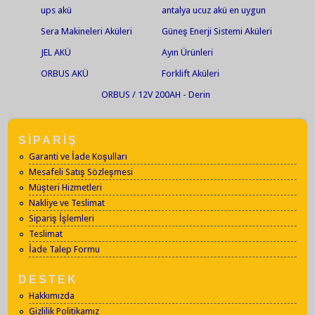
Solar Jel Akü
ups akü
antalya ucuz akü en uygun
akü jel akü en ucuz jel akü
Sera Makineleri Aküleri
Güneş Enerji Sistemi Aküleri
akü market
JEL AKÜ
Ayın Ürünleri
ORBUS AKÜ
Forklift Aküleri
ORBUS / 12V 200AH - Derin
Deşarjlı Jel Akü
SİPARİŞ
Garanti ve İade Koşulları
Mesafeli Satış Sözleşmesi
Müşteri Hizmetleri
Nakliye ve Teslimat
Sipariş İşlemleri
Teslimat
İade Talep Formu
DESTEK
Hakkımızda
Gizlilik Politikamız