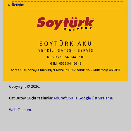
İletişim
S O Y T Ü R K A K Ü
Y E T K İ L İ S A T I Ş - S E R V İ S
Tel.& Fax : 0 242 344 57 85
GSM : 0532 544 66 48
Adres : Eski Sanayi Cumhuriyet Mahallesi 662.sokak No:2 Muratpaşa ANTALYA
Copyright © 2026,
Üst Düzey Güçlü Yazılımlar
AdCraft360 ile Google Üst Sıralar &
Web Tasarım