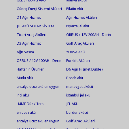
GEL STRONG AKÜ
alanya akücü
Güneş Enerji Sistemi Aküleri
Pilatin Akü
D1 Ağır Hizmet
Ağır Hizmet Aküleri
JEL AKÜ SOLAR SİSTEM
ısparta jel akü
Ticari Araç Aküleri
ORBUS / 12V 200AH - Derin
Deşarjlı Jel Akü
D3 Ağır Hizmet
Golf Araç Aküleri
Ağır Vasıta
YUASA AKÜ
ORBUS / 12V 100AH - Derin
Forklift Aküleri
Deşarjlı Jel Akü
Haftanın Ürünleri
D6 Ağır Hizmet Duble /
Marin
Mutlu Akü
Bosch akü
antalya ucuz akü en uygun
manavgat akücü
akü jel akü en ucuz jel
inci akü
istanbul jel akü
akü.antalya akü.ısparta
H4MF Düz / Ters
JEL AKÜ
akü.serik akü.alanya akü
en ucuz akü
burdur akücü
antalya ucuz akü en uygun
Golf Aracı Aküleri
akü jel akü en ucuz jel akü