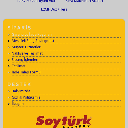
12.8V 200Ah Lityum Akü
Sera Makineleri Aküleri
L2MF Düz / Ters
SİPARİŞ
Garanti ve İade Koşulları
Mesafeli Satış Sözleşmesi
Müşteri Hizmetleri
Nakliye ve Teslimat
Sipariş İşlemleri
Teslimat
İade Talep Formu
DESTEK
Hakkımızda
Gizlilik Politikamız
İletişim