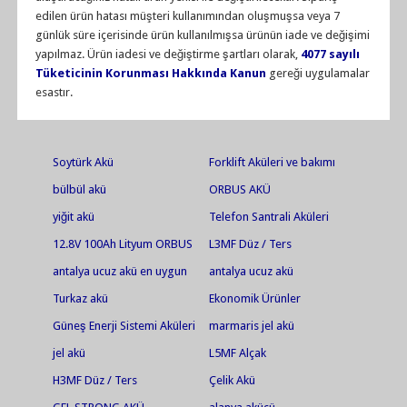
edilen ürün hatası müşteri kullanımından oluşmuşsa veya 7
günlük süre içerisinde ürün kullanılmışsa ürünün iade ve değişimi
yapılmaz. Ürün iadesi ve değiştirme şartları olarak,
4077 sayılı
Tüketicinin Korunması Hakkında Kanun
gereği uygulamalar
esastır.
Soytürk Akü
Forklift Aküleri ve bakımı
Yapılır
bülbül akü
ORBUS AKÜ
yiğit akü
Telefon Santrali Aküleri
12.8V 100Ah Lityum ORBUS
L3MF Düz / Ters
Akü
antalya ucuz akü en uygun
antalya ucuz akü
akü jel akü en ucuz jel akü
Turkaz akü
Ekonomik Ürünler
akü markets olar jel akü
Güneş Enerji Sistemi Aküleri
marmaris jel akü
jel akü
L5MF Alçak
H3MF Düz / Ters
Çelik Akü