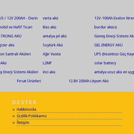
S / 12V 200AH - Derin
varta akü
12V-100Ah Exelon Xtr
jlı Jel Akü
Solar Jel Akü
obil ve Hafif Ticari
klas akü
burdur akücü
lar
 STRONG AKÜ
antalya jel akü
Güneş Enerji Sistemi Ak
gizer akü
Soytürk Akü
GEL ENERGY AKÜ
on Santrali Aküleri
Ağır Vasıta
UPS (Kesintisiz Güç Kay
Aküleri
 Akü
L2MF
solar battery
 Enerji Sistemi Aküleri
inci akü
antalya ucuz akü en uy
akü jel akü en ucuz jel 
Fırsat Ürünleri
12.8V 200Ah Lityum Akü
akü market Fortlift akü
tamiri bakımı
DESTEK
Hakkımızda
Gizlilik Politikamız
İletişim