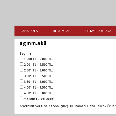
ANASAYFA
KURUMSAL
DETAYLI AKÜ ARA
agmm.akü
Seçiniz
1.000 TL.- 2.000 TL.
2.001 TL.- 2.500 TL.
2.501 TL.- 3.000 TL.
3.001 TL.- 3.500 TL.
3.501 TL.- 4.000 TL.
4.001 TL.- 4.500 TL.
4.501 TL.- 5.000 TL.
+ 5.000 TL. ve Üzeri
Aradığınız Sorguya Ait Sonuç(lar) Bulunamadı.Daha Pekçok Ürün S