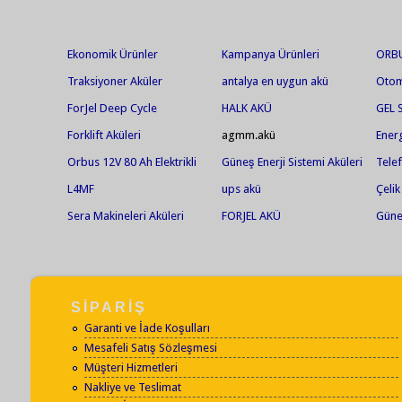
Ekonomik Ürünler
Kampanya Ürünleri
ORBU
Deşar
Traksiyoner Aküler
antalya en uygun akü
Otom
Araç
ForJel Deep Cycle
HALK AKÜ
GEL
Forklift Aküleri
agmm.akü
Ener
Orbus 12V 80 Ah Elektrikli
Güneş Enerji Sistemi Aküleri
Telef
Bisiklet Aküsü
L4MF
ups akü
Çelik
Sera Makineleri Aküleri
FORJEL AKÜ
Güneş
SİPARİŞ
Garanti ve İade Koşulları
Mesafeli Satış Sözleşmesi
Müşteri Hizmetleri
Nakliye ve Teslimat