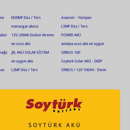
eme
N50MF Düz / Ters
Asansör - Yürüyen
Merdiven Aküleri
manavgat akücü
L3MF Düz / Ters
üleri
12V-200Ah Exelon Xtreme
POWER AKÜ
Solar Jel Akü
en ucuz akü
antalya ucuz akü en uygun
akü jel akü en ucuz jel akü
nağı)
JEL AKÜ SOLAR SİSTEM
ORBUS 100
en uygun akü
Soyturk Solar AKÜ - DEEP
CYCLE AGM
gun
L2MF Düz / Ters
ORBUS / 12V 100AH - Derin
akü
Deşarjlı Jel Akü
S O Y T Ü R K A K Ü