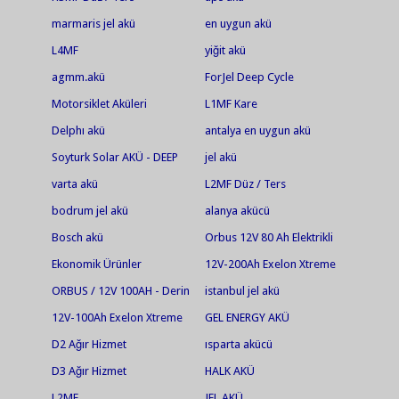
marmaris jel akü
en uygun akü
L4MF
yiğit akü
agmm.akü
ForJel Deep Cycle
Motorsiklet Aküleri
L1MF Kare
Delphı akü
antalya en uygun akü
Soyturk Solar AKÜ - DEEP
jel akü
CYCLE AGM
varta akü
L2MF Düz / Ters
bodrum jel akü
alanya akücü
Bosch akü
Orbus 12V 80 Ah Elektrikli
Bisiklet Aküsü
Ekonomik Ürünler
12V-200Ah Exelon Xtreme
Solar Jel Akü
ORBUS / 12V 100AH - Derin
istanbul jel akü
Deşarjlı Jel Akü
12V-100Ah Exelon Xtreme
GEL ENERGY AKÜ
Solar Jel Akü
D2 Ağır Hizmet
ısparta akücü
D3 Ağır Hizmet
HALK AKÜ
L2MF
JEL AKÜ