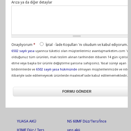
Arıza ya da diğer detaylar
Onaylıyorum
*
İptal - İade Koşulları 'nı okudum ve kabul ediyorum.
6502 sayılı yasa
uyarınca tüketici olan müşterilerimiz avantajmarketim.com 'da
olduğunuz tüm ürünleri, malı teslim alınan tarihinden itibaren 14 gün içerisin
etme veya başka bir ürünle değiştirme şansına sahipsiniz. Yasal süreyi aşan
bildirimlerde ve
6502 sayılı yasa hükmünde
olmayan müşterilerimizde ve niteli
itibariyle iade edilemeyecek ürünlerde maalesef iade kabul edilememektedir.
YUASA AKÜ
NS 60MF Düz/Ters/İnce
H3MF Düz / Ters
ups akü