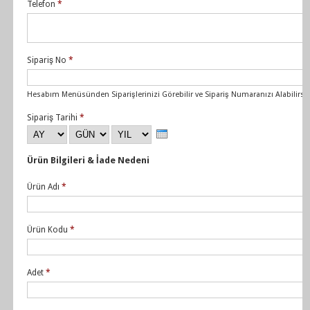
Telefon
*
Sipariş No
*
Hesabım Menüsünden Siparişlerinizi Görebilir ve Sipariş Numaranızı Alabilirsin
Sipariş Tarihi
*
Ay
Gün
Yıl
Ürün Bilgileri & İade Nedeni
Ürün Adı
*
Ürün Kodu
*
Adet
*