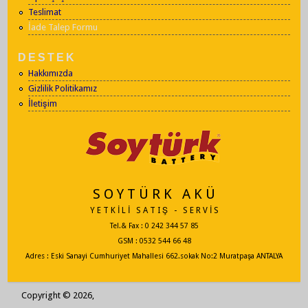
Teslimat
İade Talep Formu
DESTEK
Hakkımızda
Gizlilik Politikamız
İletişim
S O Y T Ü R K A K Ü
Y E T K İ L İ S A T I Ş - S E R V İ S
Tel.& Fax : 0 242 344 57 85
GSM : 0532 544 66 48
Adres : Eski Sanayi Cumhuriyet Mahallesi 662.sokak No:2 Muratpaşa ANTALYA
Copyright © 2026,