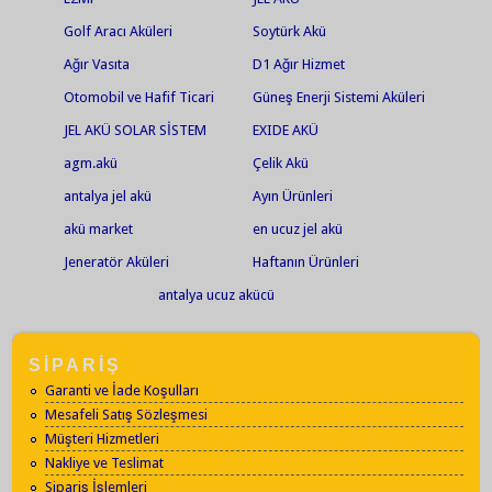
Golf Aracı Aküleri
Soytürk Akü
Ağır Vasıta
D1 Ağır Hizmet
Otomobil ve Hafif Ticari
Güneş Enerji Sistemi Aküleri
Araçlar
JEL AKÜ SOLAR SİSTEM
EXIDE AKÜ
agm.akü
Çelik Akü
antalya jel akü
Ayın Ürünleri
akü market
en ucuz jel akü
Jeneratör Aküleri
Haftanın Ürünleri
antalya ucuz akücü
SİPARİŞ
Garanti ve İade Koşulları
Mesafeli Satış Sözleşmesi
Müşteri Hizmetleri
Nakliye ve Teslimat
Sipariş İşlemleri